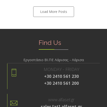
Load More Posts
Find Us
Εργοστάσιο ΒΙ.ΠΕ Λάρισας - Λάρισα
MONDAY - FRIDAY
+30 2410 561 230
+30 2410 561 200
www.alfaset.gr
sales [at] alfaset.gr