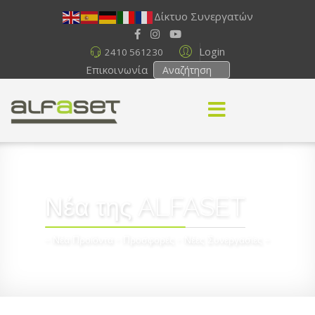
Δίκτυο Συνεργατών
Login
2410 561230
Επικοινωνία
Νέα της ALFASET
~ Νέα Προϊόντα - Προσφορές - Νέες Συνεργασίες ~