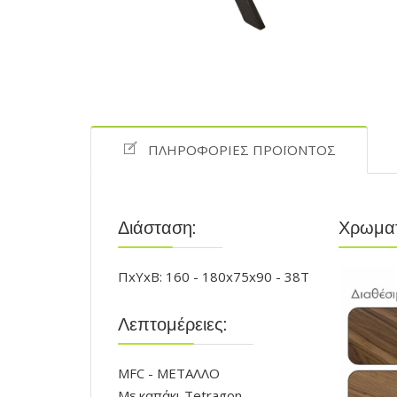
ΠΛΗΡΟΦΟΡΊΕΣ ΠΡΟΪΌΝΤΟΣ
Διάσταση:
Χρωματ
ΠxΥxΒ: 160 - 180x75x90 - 38T
Λεπτομέρειες:
MFC - ΜΕΤΑΛΛΟ
Με καπάκι Tetragon