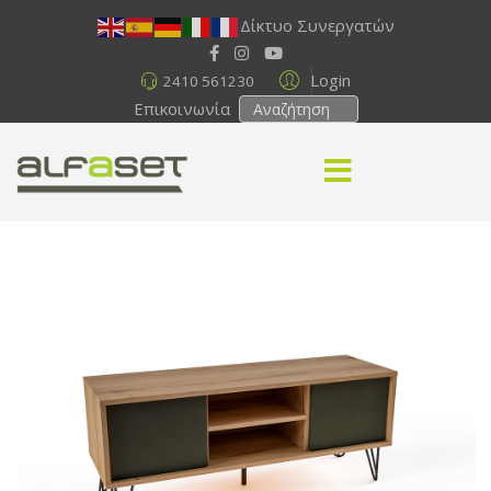
Δίκτυο Συνεργατών
Login
2410 561230
Επικοινωνία