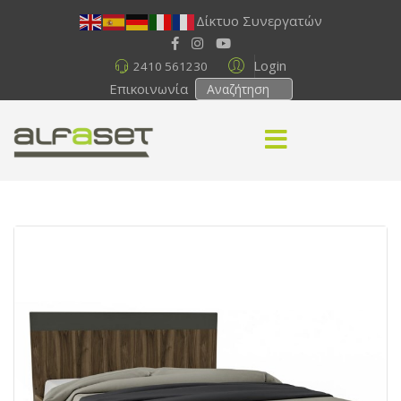
Δίκτυο Συνεργατών
Login
2410 561230
Επικοινωνία